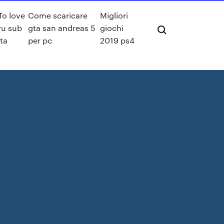
To love
Come scaricare
Migliori
ru sub
gta san andreas 5
giochi
ita
per pc
2019 ps4