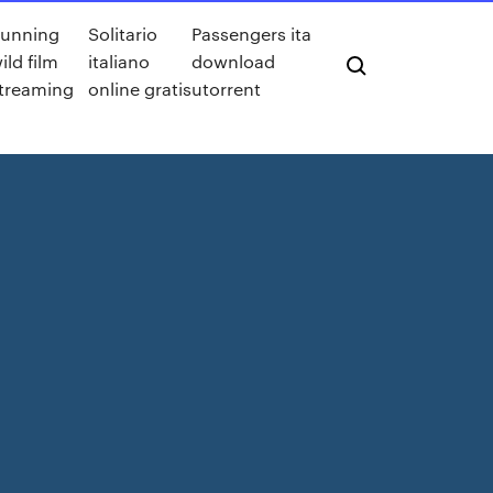
unning
Solitario
Passengers ita
ild film
italiano
download
treaming
online gratis
utorrent