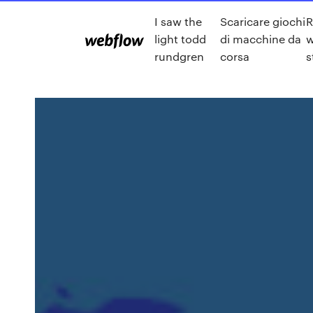
I saw the
Scaricare giochi
R
light todd
di macchine da
w
rundgren
corsa
s